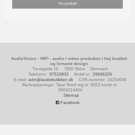
Vis produkt
AudioVision - HIFI - audio / video produkter i høj kvalitet
og fornemt design
Torvegade 16
7800 Skive
Denmark
Telefonnr.
:
97510833
Mobil nr.
:
29696205
E-mail
:
adm@audiobutikken.dk
CVR-nummer
:
16254045
Bankoplysninger
:
Spar Nord reg.nr. 8503 konto nr.
0004214404
Sitemap
Facebook