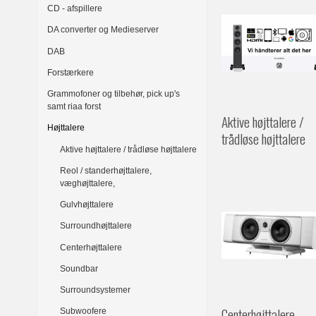
CD - afspillere
DA converter og Medieserver
DAB
Forstærkere
Grammofoner og tilbehør, pick up's
samt riaa forst
Aktive højttalere /
Højttalere
trådløse højttalere
Aktive højttalere / trådløse højttalere
Reol / standerhøjttalere,
væghøjttalere,
Gulvhøjttalere
Surroundhøjttalere
Centerhøjttalere
Soundbar
Surroundsystemer
Centerhøjttalere
Subwoofere