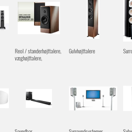
Reol / standerhøjttalere,
Gulvhøjttalere
Surr
væghøjttalere,
Soundbar
Surroundsystemer
Sub