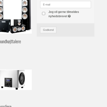
Jeg vil gerne tilmeldes
nyhedsbrevet
Godkend
oundhøjttalere
woofere