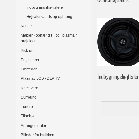
Indbygningshøjttalere
Højttalerstands og ophæng
Kabler
Møbler - ophæng til lcd / plasma /
projektor
Pick-up
Projektorer
Lærreder
Indbygningshøjttale
Plasma / LCD / DLP TV
Receivere
Surround
Tunere
Tilbehør
Arrangementer
Billeder fra butikken