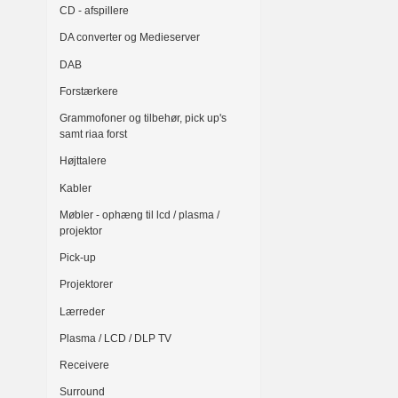
CD - afspillere
DA converter og Medieserver
DAB
Forstærkere
Grammofoner og tilbehør, pick up's
samt riaa forst
Højttalere
Kabler
Møbler - ophæng til lcd / plasma /
projektor
Pick-up
Projektorer
Lærreder
Plasma / LCD / DLP TV
Receivere
Surround