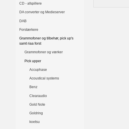
CD - afspillere
DA converter og Medieserver
DAB
Forstærkere
Grammofoner og tilbehør, pick up's
samt riaa forst
Grammofoner og værker
Pick upper
Accuphase
Acoustical systems
Benz
Clearaudio
Gold Note
Goldring
koetsu