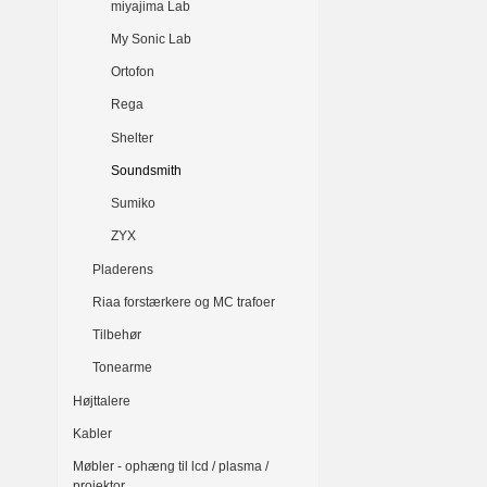
miyajima Lab
My Sonic Lab
Ortofon
Rega
Shelter
Soundsmith
Sumiko
ZYX
Pladerens
Riaa forstærkere og MC trafoer
Tilbehør
Tonearme
Højttalere
Kabler
Møbler - ophæng til lcd / plasma /
projektor