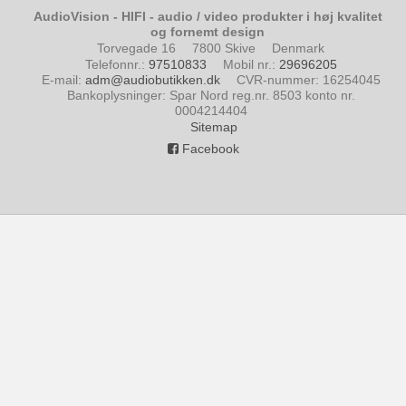
AudioVision - HIFI - audio / video produkter i høj kvalitet
og fornemt design
Torvegade 16
7800 Skive
Denmark
Telefonnr.
:
97510833
Mobil nr.
:
29696205
E-mail
:
adm@audiobutikken.dk
CVR-nummer
:
16254045
Bankoplysninger
:
Spar Nord reg.nr. 8503 konto nr.
0004214404
Sitemap
Facebook