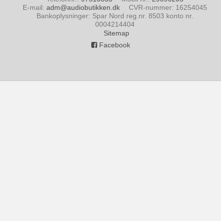
E-mail
:
adm@audiobutikken.dk
CVR-nummer
:
16254045
Bankoplysninger
:
Spar Nord reg.nr. 8503 konto nr.
0004214404
Sitemap
Facebook