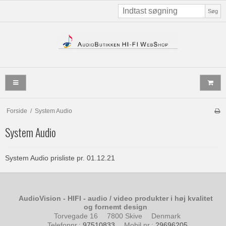
Søg
Forside
/
System Audio
System Audio
System Audio prisliste pr. 01.12.21
AudioVision - HIFI - audio / video produkter i høj kvalitet
og fornemt design
Torvegade 16
7800 Skive
Denmark
Telefonnr.
:
97510833
Mobil nr.
:
29696205