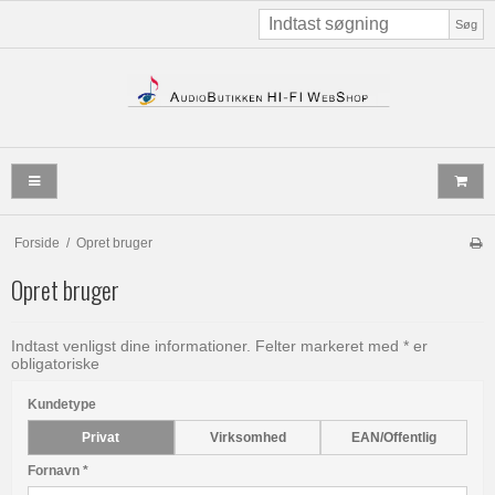
Søg
Forside
/
Opret bruger
Opret bruger
Indtast venligst dine informationer. Felter markeret med * er
obligatoriske
Kundetype
Privat
Virksomhed
EAN/Offentlig
Fornavn
*