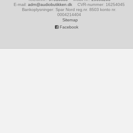
E-mail
:
adm@audiobutikken.dk
CVR-nummer
:
16254045
Bankoplysninger
:
Spar Nord reg.nr. 8503 konto nr.
0004214404
Sitemap
Facebook