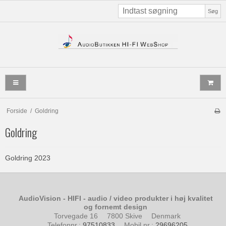
Søg
Forside
/
Goldring
Goldring
Goldring 2023
AudioVision - HIFI - audio / video produkter i høj kvalitet
og fornemt design
Torvegade 16
7800 Skive
Denmark
Telefonnr.
:
97510833
Mobil nr.
:
29696205