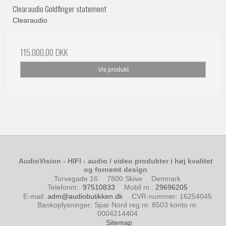
Clearaudio Goldfinger statement
Clearaudio
115.000,00 DKK
Vis produkt
AudioVision - HIFI - audio / video produkter i høj kvalitet
og fornemt design
Torvegade 16
7800 Skive
Denmark
Telefonnr.
:
97510833
Mobil nr.
:
29696205
E-mail
:
adm@audiobutikken.dk
CVR-nummer
:
16254045
Bankoplysninger
:
Spar Nord reg.nr. 8503 konto nr.
0004214404
Sitemap