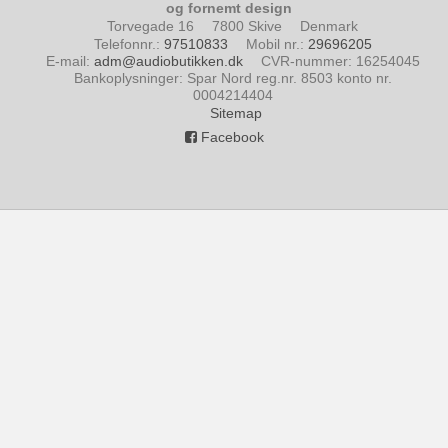
og fornemt design
Torvegade 16
7800 Skive
Denmark
Telefonnr.
:
97510833
Mobil nr.
:
29696205
E-mail
:
adm@audiobutikken.dk
CVR-nummer
:
16254045
Bankoplysninger
:
Spar Nord reg.nr. 8503 konto nr.
0004214404
Sitemap
Facebook