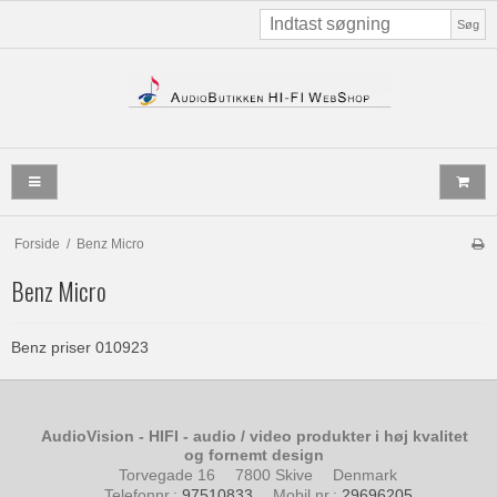
Søg
Forside
/
Benz Micro
Benz Micro
Benz priser 010923
AudioVision - HIFI - audio / video produkter i høj kvalitet
og fornemt design
Torvegade 16
7800 Skive
Denmark
Telefonnr.
:
97510833
Mobil nr.
:
29696205