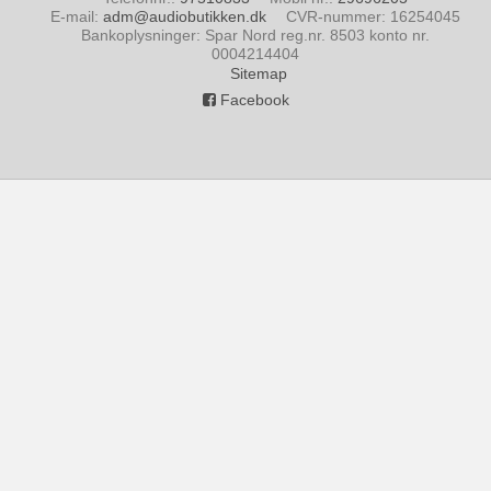
E-mail
:
adm@audiobutikken.dk
CVR-nummer
:
16254045
Bankoplysninger
:
Spar Nord reg.nr. 8503 konto nr.
0004214404
Sitemap
Facebook