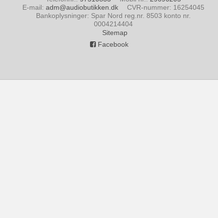
E-mail
:
adm@audiobutikken.dk
CVR-nummer
:
16254045
Bankoplysninger
:
Spar Nord reg.nr. 8503 konto nr.
0004214404
Sitemap
Facebook