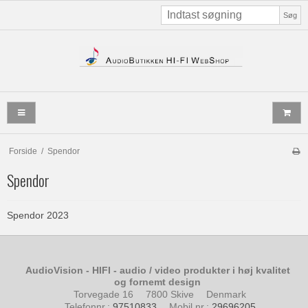
Søg
Forside
/
Spendor
Spendor
Spendor 2023
AudioVision - HIFI - audio / video produkter i høj kvalitet
og fornemt design
Torvegade 16
7800 Skive
Denmark
Telefonnr.
:
97510833
Mobil nr.
:
29696205