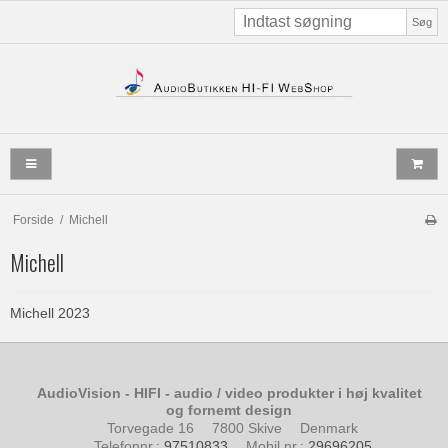
Søg
Forside
/
Michell
Michell
Michell 2023
AudioVision - HIFI - audio / video produkter i høj kvalitet
og fornemt design
Torvegade 16
7800 Skive
Denmark
Telefonnr.
:
97510833
Mobil nr.
:
29696205