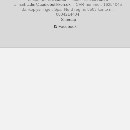
E-mail
:
adm@audiobutikken.dk
CVR-nummer
:
16254045
Bankoplysninger
:
Spar Nord reg.nr. 8503 konto nr.
0004214404
Sitemap
Facebook