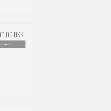
00,00 DKK
is produkt