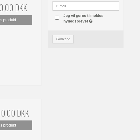
00,00 DKK
Jeg vil gerne tilmeldes
is produkt
nyhedsbrevet
Godkend
00,00 DKK
is produkt