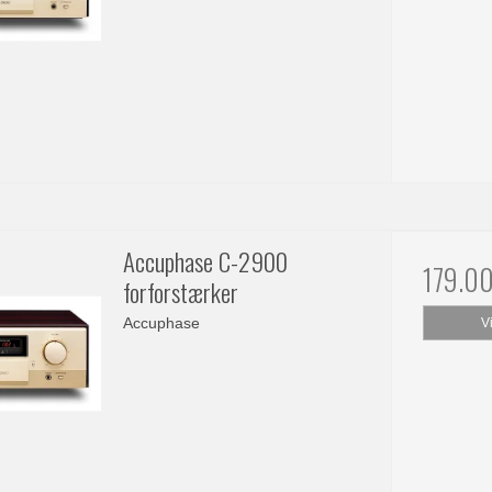
Accuphase C-2900
179.0
forforstærker
Accuphase
V