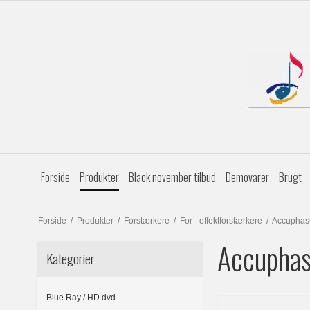
Forside
Produkter
Black november tilbud
Demovarer
Brugt
Forside
/
Produkter
/
Forstærkere
/
For - effektforstærkere
/
Accuphas
Accupha
Kategorier
Blue Ray / HD dvd