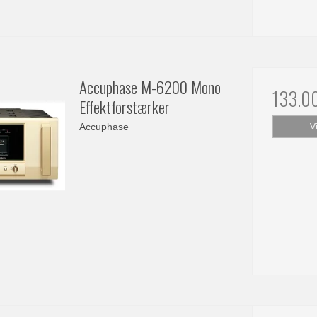
Accuphase M-6200 Mono
133.0
Effektforstærker
Accuphase
V