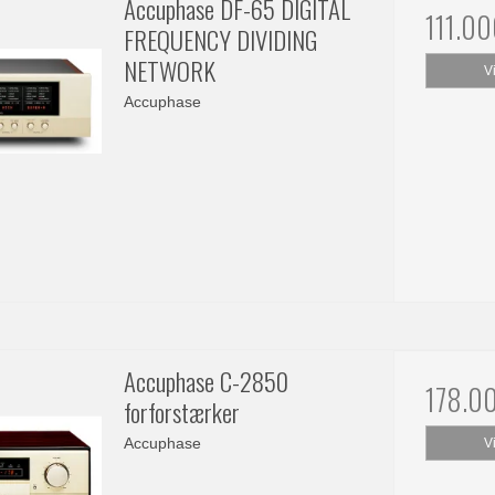
Accuphase DF-65 DIGITAL
111.0
FREQUENCY DIVIDING
NETWORK
V
Accuphase
Accuphase C-2850
178.0
forforstærker
Accuphase
V