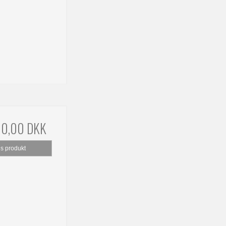
00,00 DKK
is produkt