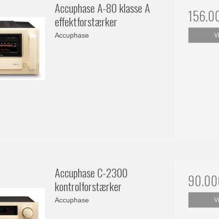
Accuphase A-80 klasse A
156.0
effektforstærker
Accuphase
V
Accuphase C-2300
90.00
kontrolforstærker
Accuphase
V