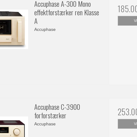
Accuphase A-300 Mono
185.0
effektforstærker ren Klasse
A
V
Accuphase
Accuphase C-3900
253.0
forforstærker
Accuphase
V