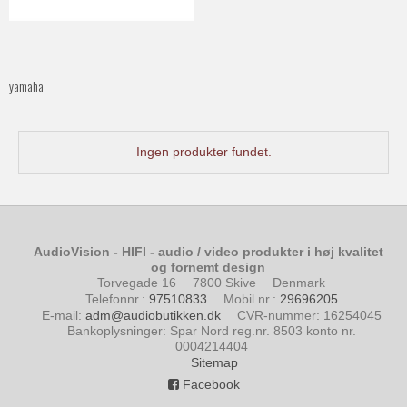
yamaha
Ingen produkter fundet.
AudioVision - HIFI - audio / video produkter i høj kvalitet
og fornemt design
Torvegade 16
7800 Skive
Denmark
Telefonnr.
:
97510833
Mobil nr.
:
29696205
E-mail
:
adm@audiobutikken.dk
CVR-nummer
:
16254045
Bankoplysninger
:
Spar Nord reg.nr. 8503 konto nr.
0004214404
Sitemap
Facebook