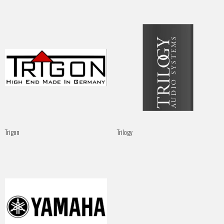
Trigon
Trilogy