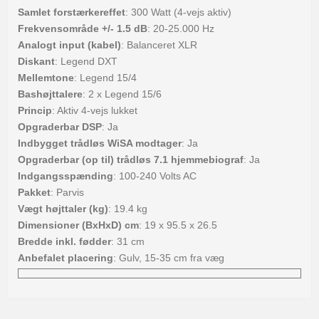
Samlet forstærkereffet
: 300 Watt (4-vejs aktiv)
Frekvensområde +/- 1.5 dB
: 20-25.000 Hz
Analogt input (kabel)
: Balanceret XLR
Diskant
: Legend DXT
Mellemtone
: Legend 15/4
Bashøjttalere
: 2 x Legend 15/6
Princip
: Aktiv 4-vejs lukket
Opgraderbar DSP
: Ja
Indbygget trådløs WiSA modtager
: Ja
Opgraderbar (op til) trådløs 7.1 hjemmebiograf
: Ja
Indgangsspænding
: 100-240 Volts AC
Pakket
: Parvis
Vægt højttaler (kg)
: 19.4 kg
Dimensioner (BxHxD) cm
: 19 x 95.5 x 26.5
Bredde inkl. fødder
: 31 cm
Anbefalet placering
: Gulv, 15-35 cm fra væg