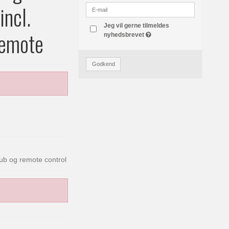
incl.
Jeg vil gerne tilmeldes
remote
nyhedsbrevet
Godkend
 hub og remote control