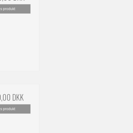
is produkt
9,00 DKK
is produkt