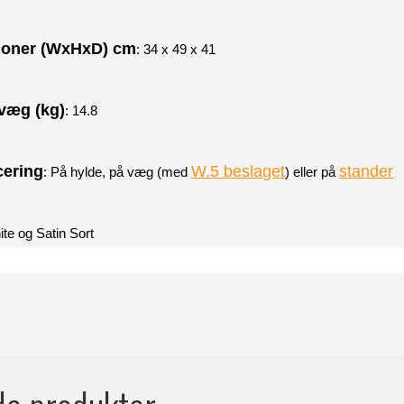
ioner (WxHxD) cm
: 34 x 49 x 41
væg (kg)
: 14.8
cering
W.5 beslaget
stander
: På hylde, på væg (med
) eller på
ite og Satin Sort