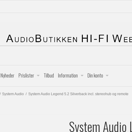
Nyheder
Prislister
Tilbud
Information
Din konto
/
System Audio
/
System Audio Legend 5.2 Silverback incl. stereohub og remote
System Audio 