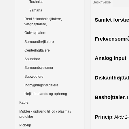
Technics
Beskrivelse
Yamaha
Samlet forstæ
Reol / standerhøjttalere,
væghøjttalere,
Gulvhøjttalere
Frekvensområ
Surroundhøjttalere
Centerhøjttalere
Analog input
:
Soundbar
Surroundsystemer
Subwoofere
Diskanthøjtta
Indbygningshøjttalere
Højttalerstands og ophæng
Bashøjttaler
: 
Kabler
Møbler - ophæng til lcd / plasma /
Princip
projektor
: Aktiv 2
Pick-up