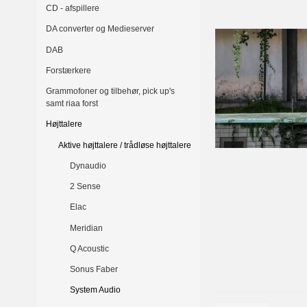
CD - afspillere
DA converter og Medieserver
DAB
Forstærkere
Grammofoner og tilbehør, pick up's
samt riaa forst
Højttalere
Aktive højttalere / trådløse højttalere
Dynaudio
2 Sense
Elac
Meridian
Q Acoustic
Sonus Faber
System Audio