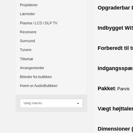
Projektorer
Opgraderbar
Lærreder
Plasma / LCD / DLP TV
Indbygget Wi
Receivere
Surround
Forberedt til 
Tunere
Tilbehør
Indgangsspæ
Arrangementer
Billeder fra butikken
Hvem er AudioButikken
Pakket
: Parvis
Vægt højttaler
Dimensioner 