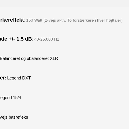
rkereffekt
: 150 Watt (2-vejs aktiv. To forstærkere i hver højttaler)
de +/- 1.5 dB
: 40-25.000 Hz
 Balanceret og ubalanceret XLR
ler
: Legend DXT
Legend 15/4
-vejs basrefleks