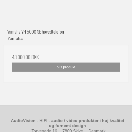
Yamaha YH 5000 SE hovedtelefon
Yamaha
43.000,00 DKK
Vis produkt
AudioVision - HIFI - audio / video produkter i høj kvalitet
og fornemt design
Torvegade 16
7800 Skive
Denmark