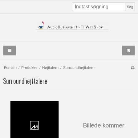
Søg
Forside
/
Produkter
/
Højttalere
/
Surroundhøjttalere
Surroundhøjttalere