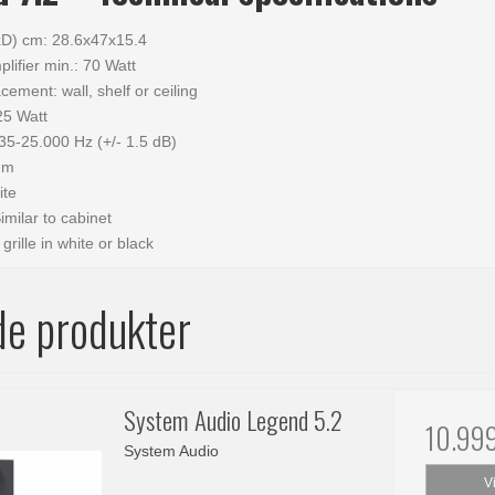
D) cm: 28.6x47x15.4
fier min.: 70 Watt
ment: wall, shelf or ceiling
25 Watt
35-25.000 Hz (+/- 1.5 dB)
hm
ite
Similar to cabinet
grille in white or black
de produkter
System Audio Legend 5.2
10.99
System Audio
V