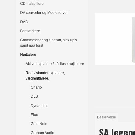
CD - afspillere
DA converter og Medieserver
DAB
Forstærkere
Grammofoner og tilbehør, pick up's
samt riaa forst
Højttalere
Aktive højttalere / trådløse højttalere
Reol / standerhøjttalere,
væghøjttalere,
Chario
DLS
Dynaudio
Elac
Beskrivelse
Gold Note
SA legend
Graham Audio