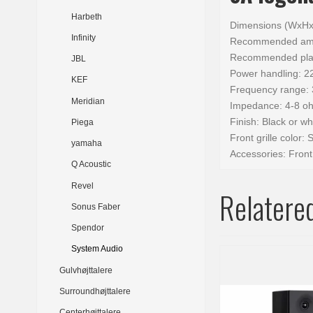
Harbeth
Dimensions (WxHx
Infinity
Recommended ampli
Recommended place
JBL
Power handling: 2
KEF
Frequency range: 
Meridian
Impedance: 4-8 o
Finish: Black or wh
Piega
Front grille color: 
yamaha
Accessories: Front 
Q Acoustic
Revel
Relatere
Sonus Faber
Spendor
System Audio
Gulvhøjttalere
Surroundhøjttalere
Centerhøjttalere