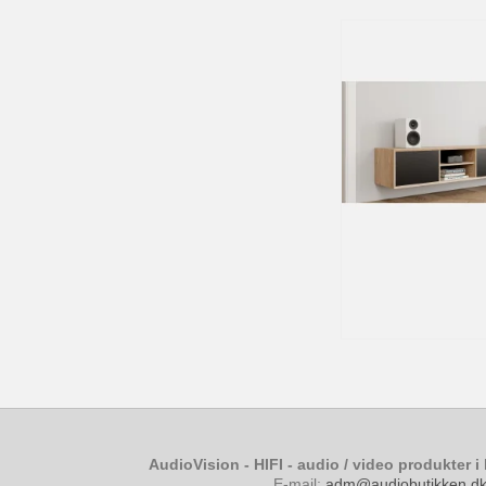
AudioVision - HIFI - audio / video produkter i
E-mail
:
adm@audiobutikken.d