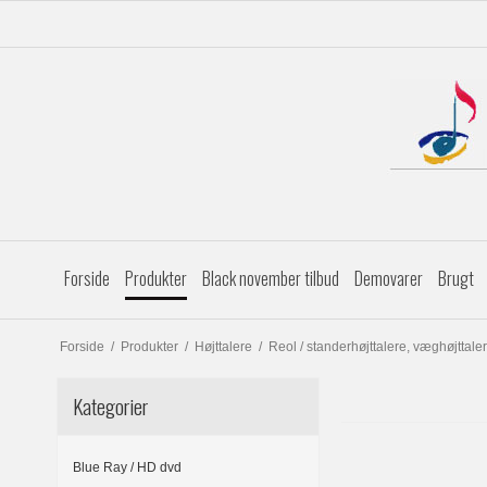
Forside
Produkter
Black november tilbud
Demovarer
Brugt
Forside
/
Produkter
/
Højttalere
/
Reol / standerhøjttalere, væghøjttaler
Kategorier
Blue Ray / HD dvd