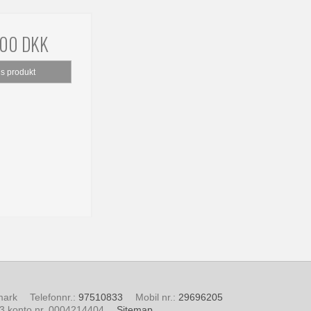
,00 DKK
is produkt
mark
Telefonnr.
:
97510833
Mobil nr.
:
29696205
03 konto nr. 0004214404
Sitemap