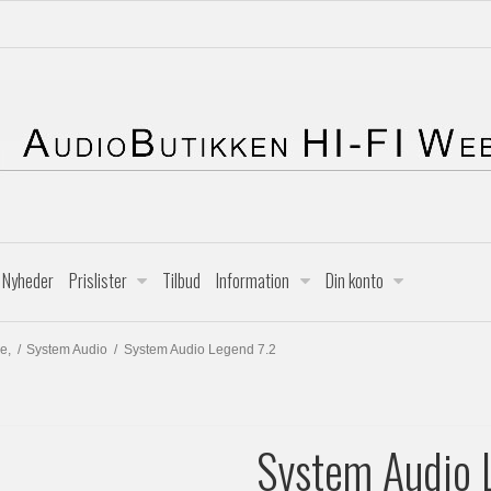
Nyheder
Prislister
Tilbud
Information
Din konto
e,
/
System Audio
/
System Audio Legend 7.2
System Audio 