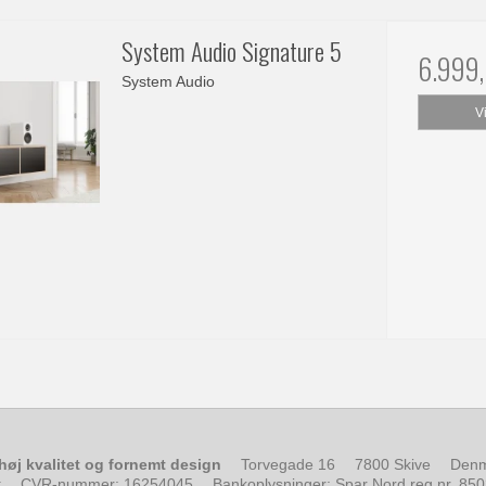
System Audio Signature 5
6.999
System Audio
V
 høj kvalitet og fornemt design
Torvegade 16
7800 Skive
Den
k
CVR-nummer
:
16254045
Bankoplysninger
:
Spar Nord reg.nr. 85