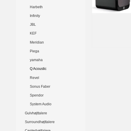
Harbeth
Infinity
JBL
KEF
Meridian
Piega
yamaha
Q Acoustic
Revel
Sonus Faber
Spendor
System Audio
Gulvhøjttalere
Surroundhøjttalere
Centerhøjttalere