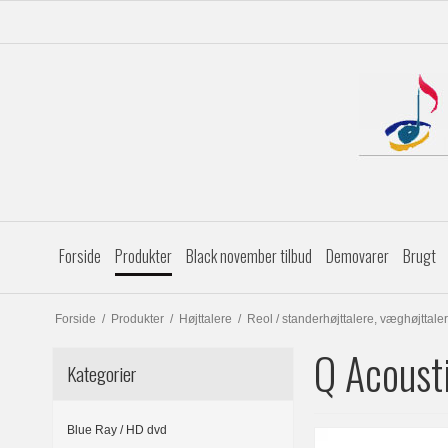
Forside
Produkter
Black november tilbud
Demovarer
Brugt
Forside
/
Produkter
/
Højttalere
/
Reol / standerhøjttalere, væghøjttaler
Q Acoust
Kategorier
Blue Ray / HD dvd