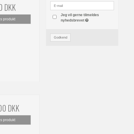
0 DKK
Jeg vil gerne tilmeldes
is produkt
nyhedsbrevet
Godkend
,00 DKK
is produkt