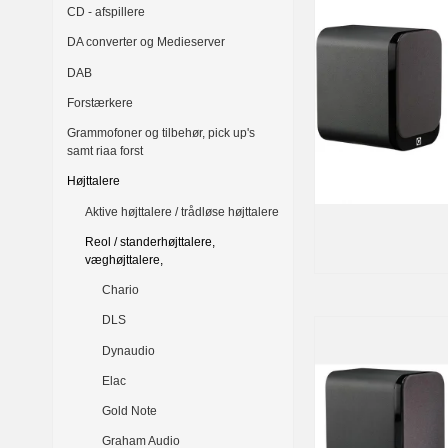
CD - afspillere
DA converter og Medieserver
DAB
Forstærkere
Grammofoner og tilbehør, pick up's
samt riaa forst
Højttalere
Aktive højttalere / trådløse højttalere
Reol / standerhøjttalere,
væghøjttalere,
Chario
DLS
Dynaudio
Elac
Gold Note
Graham Audio