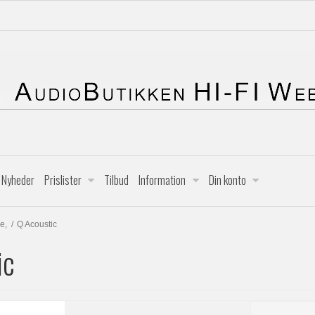
Nyheder
Prislister
Tilbud
Information
Din konto
e,
/
Q Acoustic
ic