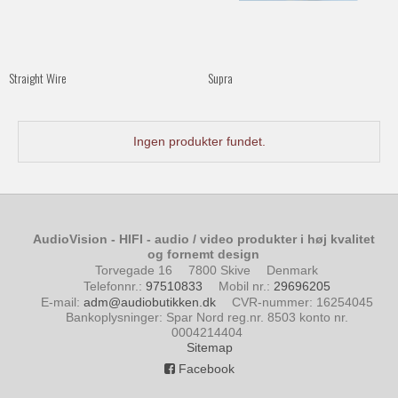
Straight Wire
Supra
Ingen produkter fundet.
AudioVision - HIFI - audio / video produkter i høj kvalitet
og fornemt design
Torvegade 16
7800 Skive
Denmark
Telefonnr.
:
97510833
Mobil nr.
:
29696205
E-mail
:
adm@audiobutikken.dk
CVR-nummer
:
16254045
Bankoplysninger
:
Spar Nord reg.nr. 8503 konto nr.
0004214404
Sitemap
Facebook