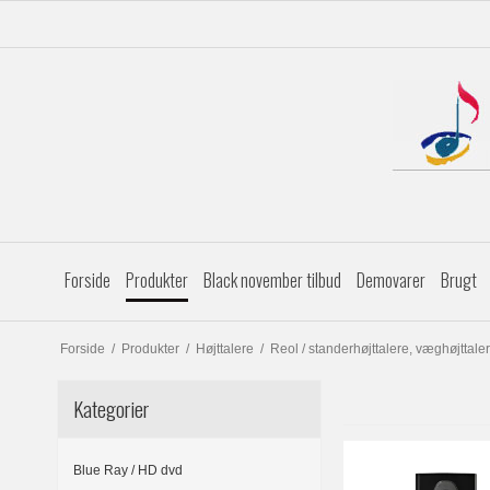
Forside
Produkter
Black november tilbud
Demovarer
Brugt
Forside
/
Produkter
/
Højttalere
/
Reol / standerhøjttalere, væghøjttaler
Kategorier
Blue Ray / HD dvd