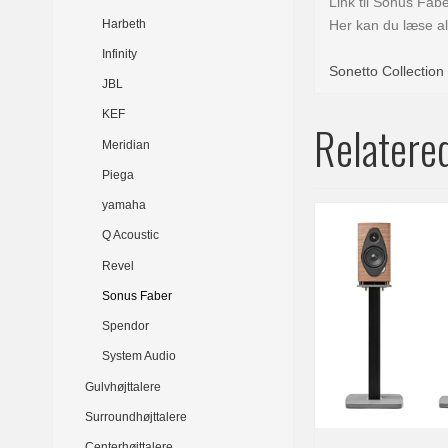
Link til Sonus Fab
Harbeth
Her kan du læse a
Infinity
Sonetto Collection
JBL
KEF
Relatere
Meridian
Piega
yamaha
Q Acoustic
Revel
Sonus Faber
Spendor
System Audio
Gulvhøjttalere
Surroundhøjttalere
Centerhøjttalere