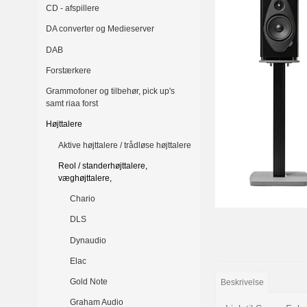
CD - afspillere
DA converter og Medieserver
DAB
Forstærkere
Grammofoner og tilbehør, pick up's
samt riaa forst
Højttalere
Aktive højttalere / trådløse højttalere
Reol / standerhøjttalere,
væghøjttalere,
Chario
DLS
Dynaudio
Elac
Gold Note
Beskrivelse
Graham Audio