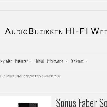
Nyheder
Prislister
Tilbud
Information
Din konto
e,
/
Sonus Faber
/
Sonus Faber Sonetto 2 G2
Sonus Faber So