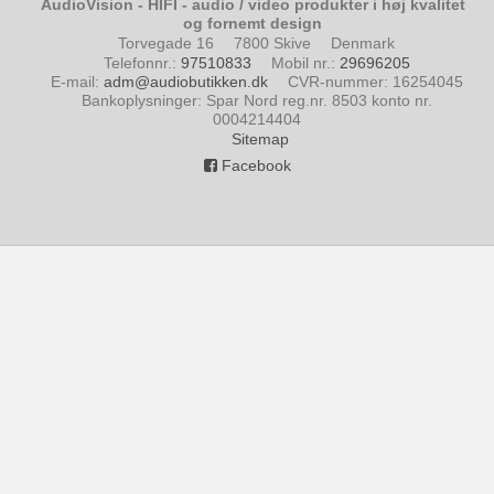
AudioVision - HIFI - audio / video produkter i høj kvalitet
og fornemt design
Torvegade 16
7800 Skive
Denmark
Telefonnr.
:
97510833
Mobil nr.
:
29696205
E-mail
:
adm@audiobutikken.dk
CVR-nummer
:
16254045
Bankoplysninger
:
Spar Nord reg.nr. 8503 konto nr.
0004214404
Sitemap
Facebook