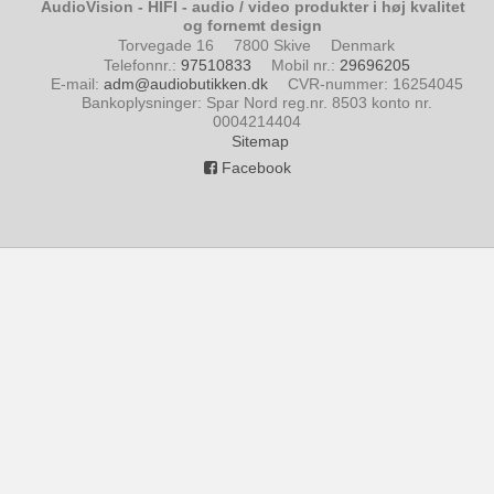
AudioVision - HIFI - audio / video produkter i høj kvalitet
og fornemt design
Torvegade 16
7800 Skive
Denmark
Telefonnr.
:
97510833
Mobil nr.
:
29696205
E-mail
:
adm@audiobutikken.dk
CVR-nummer
:
16254045
Bankoplysninger
:
Spar Nord reg.nr. 8503 konto nr.
0004214404
Sitemap
Facebook