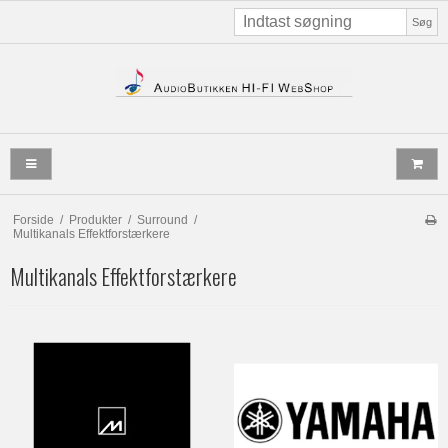
Søg
Forside
/
Produkter
/
Surround
/
Multikanals Effektforstærkere
Multikanals Effektforstærkere