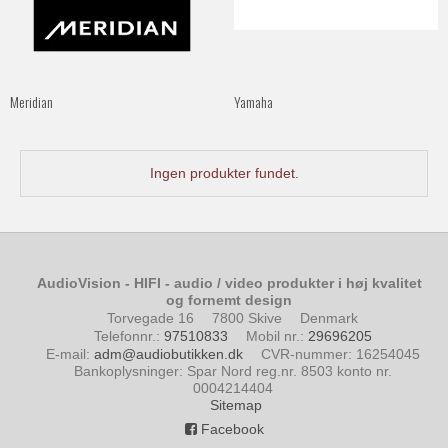
Meridian
Yamaha
Ingen produkter fundet.
AudioVision - HIFI - audio / video produkter i høj kvalitet
og fornemt design
Torvegade 16
7800 Skive
Denmark
Telefonnr.
:
97510833
Mobil nr.
:
29696205
E-mail
:
adm@audiobutikken.dk
CVR-nummer
:
16254045
Bankoplysninger
:
Spar Nord reg.nr. 8503 konto nr.
0004214404
Sitemap
Facebook